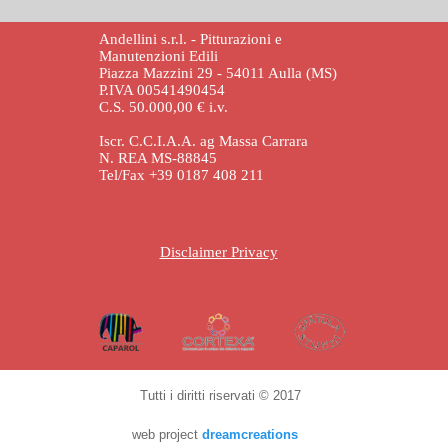
Andellini s.r.l. - Pitturazioni e
Manutenzioni Edili
Piazza Mazzini 29 - 54011 Aulla (MS)
P.IVA 00541490454
C.S. 50.000,00 € i.v.
Iscr. C.C.I.A.A. ag Massa Carrara
N. REA MS-88845
Tel/Fax +39 0187 408 211
Disclaimer Privacy
Tutti i diritti riservati © 2017
web project
dreamcreations