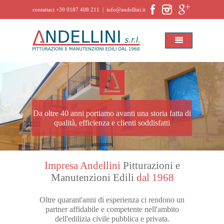
contattaci +39 0187 408 211 | info@andellini.it
Da oltre 40 anni portiamo avanti una storia fatta di
qualità, efficienza e clienti soddisfatti
Impresa Andellini
Pitturazioni e
Manutenzioni Edili
dal 1968
Oltre quarant'anni di esperienza ci rendono un
partner affidabile e competente nell'ambito
dell'edilizia civile pubblica e privata.