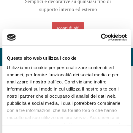
Semplici e decorative su qualsiasi tipo di
supporto interno ed esterno
scopri di più
NOVITA' 2016
Questo sito web utilizza i cookie
Utilizziamo i cookie per personalizzare contenuti ed
annunci, per fornire funzionalità dei social media e per
analizzare il nostro traffico. Condividiamo inoltre
Nuova Piattaforma Ragno DZX 170
informazioni sul modo in cui utilizza il nostro sito con i
nostri partner che si occupano di analisi dei dati web,
Il sistema a due bracci articolati telescopici
pubblicità e social media, i quali potrebbero combinarle
permette di lavorare fino a 17 metri di altezza
con altre informazioni che ha fornito loro o che hanno
evitando l'uso di ponteggi, consentendo un
raccolto dal suo utilizzo dei loro servizi. Acconsenta ai
notevole risparmio di tempo e denaro.
nostri cookie se continua ad utilizzare il nostro sito web.